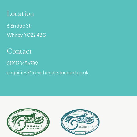
Location
6 Bridge St,
Whitby YO22 4BG
Contact
0191123456789
enquiries@trenchersrestaurant.co.uk